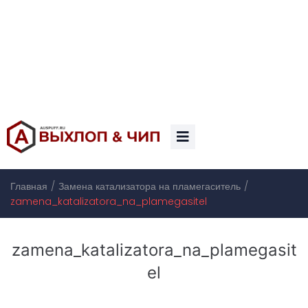
/
/
Главная
Замена катализатора на пламегаситель
zamena_katalizatora_na_plamegasitel
zamena_katalizatora_na_plamegasit
el