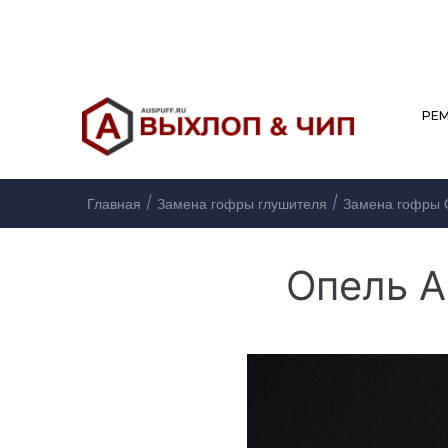
РЕ
/
/
Главная
Замена гофры глушителя
Замена гофры 
Опель А