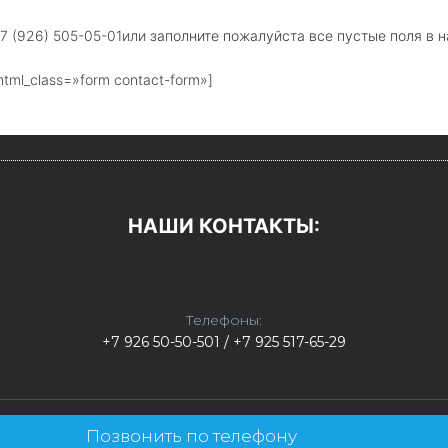
7 (926) 505-05-01или з
аполните пожалуйста все пустые поля в 
html_class=»form contact-form»]
НАШИ КОНТАКТЫ:
Телефоны:
+7 926 50-50-501 / +7 925 517-65-29
Позвонить по телефону