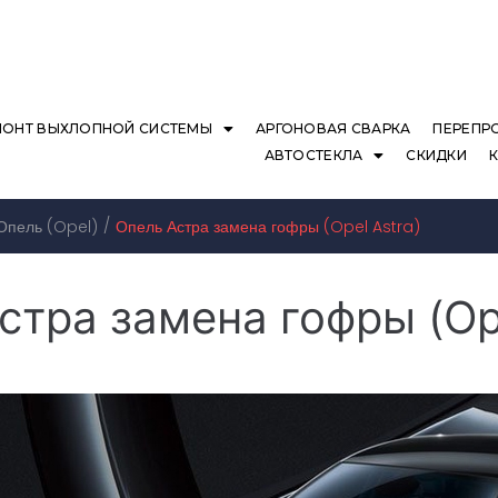
МОНТ ВЫХЛОПНОЙ СИСТЕМЫ
АРГОНОВАЯ СВАРКА
ПЕРЕПР
АВТОСТЕКЛА
СКИДКИ
/
Опель (Opel)
Опель Астра замена гофры (Opel Astra)
стра замена гофры (Ope