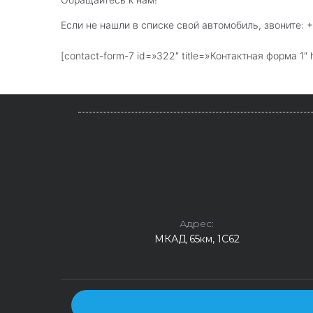
Если не нашли в списке свой автомобиль, звоните: +
[contact-form-7 id=»322″ title=»Контактная форма 1″ 
Адрес:
МКАД 65км, 1С62