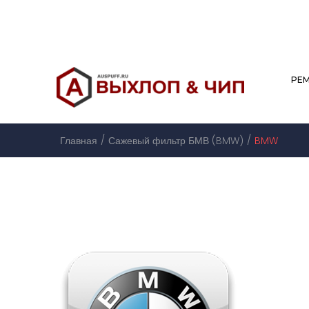
РЕ
/
/
Главная
Сажевый фильтр БМВ (BMW)
BMW