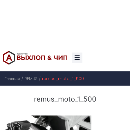
/
/
Главная
REMUS
remus_moto_1_500
remus_moto_1_500