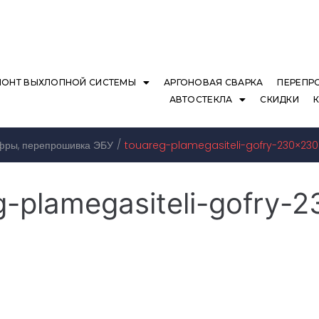
МОНТ ВЫХЛОПНОЙ СИСТЕМЫ
АРГОНОВАЯ СВАРКА
ПЕРЕПР
АВТОСТЕКЛА
СКИДКИ
/
офры, перепрошивка ЭБУ
touareg-plamegasiteli-gofry-230×230
g-plamegasiteli-gofry-