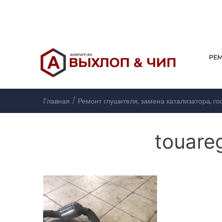
РЕ
/
Главная
Ремонт глушителя, замена катализатора, г
touare