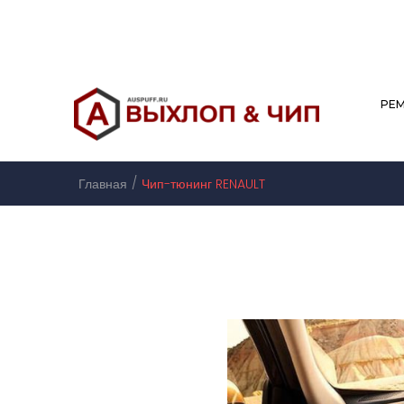
РЕ
/
Главная
Чип-тюнинг RENAULT