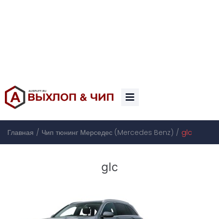
/
/
Главная
Чип тюнинг Мерседес (Mercedes Benz)
glc
glc