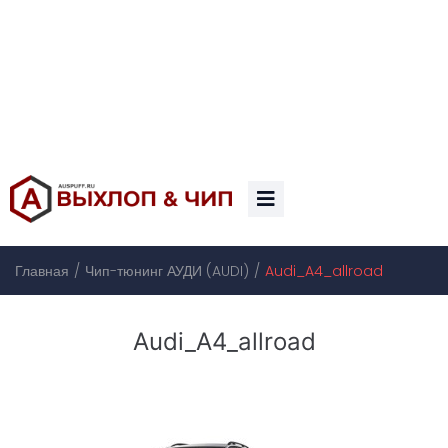
/
/
Главная
Чип-тюнинг АУДИ (AUDI)
Audi_A4_allroad
Audi_A4_allroad