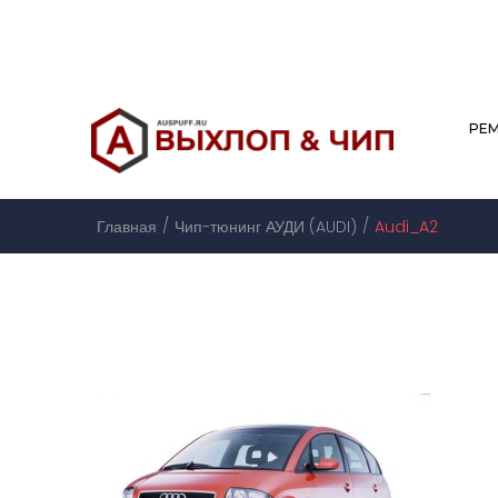
РЕ
/
/
Главная
Чип-тюнинг АУДИ (AUDI)
Audi_A2