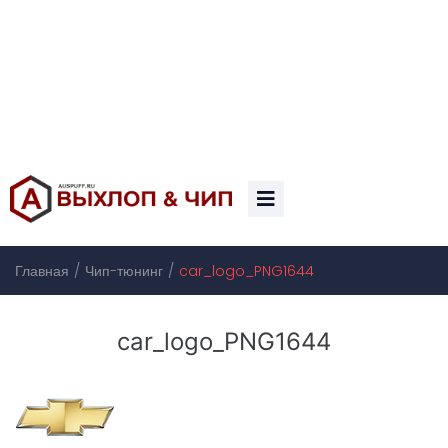
/
/
Главная
Чип-тюнинг
car_logo_PNG1644
car_logo_PNG1644