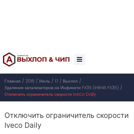
/
/
/
/
/
Главная
2015
Июль
17
Выхлоп
/
Удаление катализаторов на Инфинити FX35 (Infiniti FX35)
Отключить ограничитель скорости Iveco Daily
Отключить ограничитель скорости
Iveco Daily