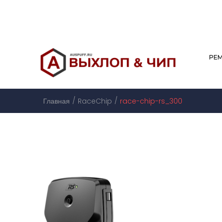
РЕ
/
/
Главная
RaceChip
race-chip-rs_300